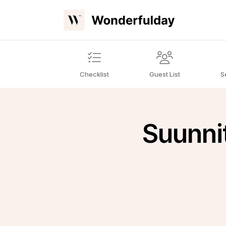
Checklist
Guest List
S
Suunni