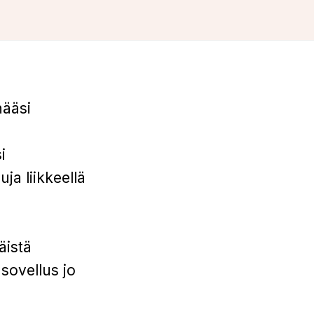
hääsi
i
ja liikkeellä
äistä
sovellus jo