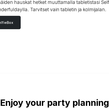
 häiden hauskat hetket muuttamalla tabletistasi Sel
derfuldaylla. Tarvitset vain tabletin ja kolmijalan.
lfieBox
Enjoy your party planning