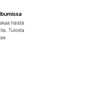
albumissa
jakaa häistä
la. Tulosta
kaa