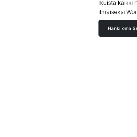
Ikuista kaikki
ilmaiseksi Won
Hanki oma Se