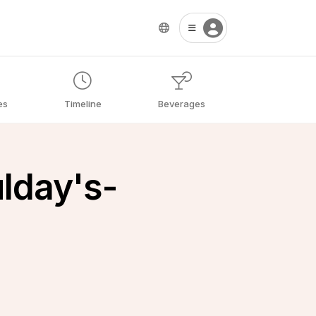
es
Timeline
Beverages
lday's-