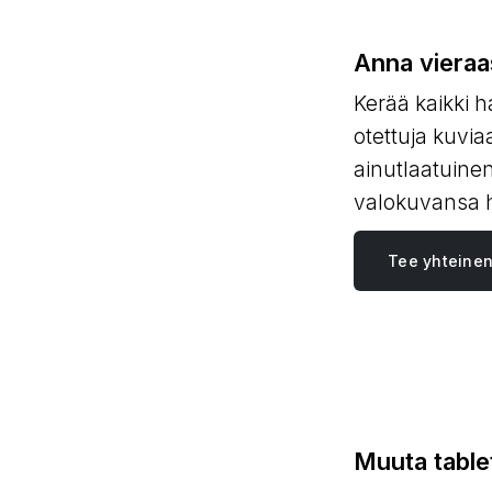
Anna vieraa
Kerää kaikki h
otettuja kuvi
ainutlaatuinen
valokuvansa he
Tee yhteine
Muuta tablet