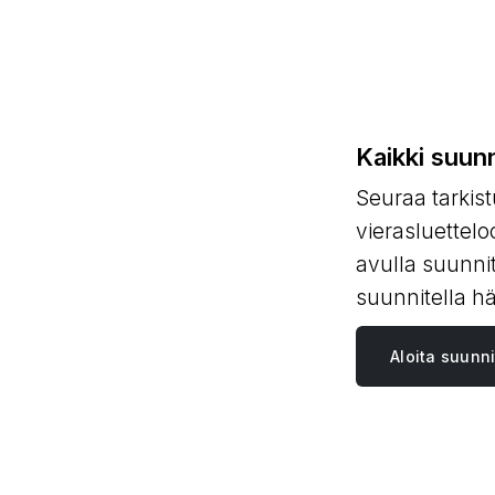
Kaikki suunn
Seuraa tarkistu
vierasluettel
avulla suunnit
suunnitella hä
Aloita suunni