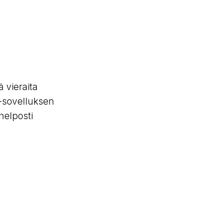
ä vieraita
s-sovelluksen
helposti