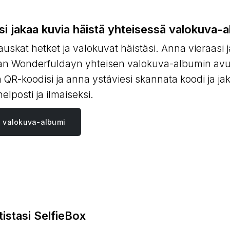
si jakaa kuvia häistä yhteisessä valokuva-
auskat hetket ja valokuvat häistäsi. Anna vieraasi 
aan Wonderfuldayn yhteisen valokuva-albumin avul
 QR-koodisi ja anna ystäviesi skannata koodi ja ja
lposti ja ilmaiseksi.
n valokuva-albumi
istasi SelfieBox