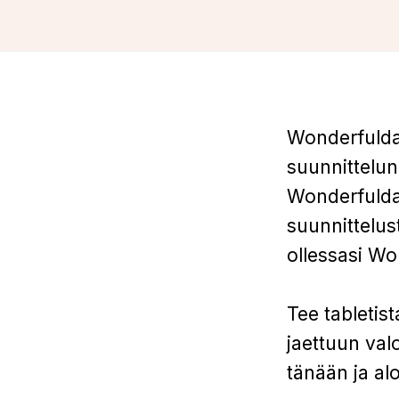
Wonderfulday
suunnittelun.
Wonderfulday
suunnittelust
ollessasi Wo
Tee tabletist
jaettuun val
tänään ja alo