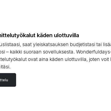
ittelutyökalut käden ulottuvilla
slistaasi, saat yleiskatsauksen budjetistasi tai lisä
oosi – kaikki suoraan sovelluksesta. Wonderfulday
telutyökalut ovat aina käden ulottuvilla, joten voit 
itäsi.
ttelu