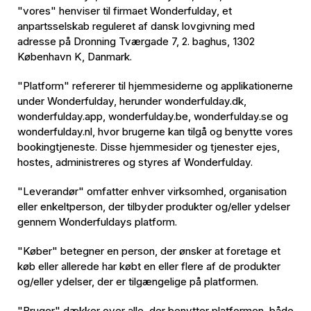
"vores" henviser til firmaet Wonderfulday, et
anpartsselskab reguleret af dansk lovgivning med
adresse på Dronning Tværgade 7, 2. baghus, 1302
København K, Danmark.
"Platform" refererer til hjemmesiderne og applikationerne
under Wonderfulday, herunder wonderfulday.dk,
wonderfulday.app, wonderfulday.be, wonderfulday.se og
wonderfulday.nl, hvor brugerne kan tilgå og benytte vores
bookingtjeneste. Disse hjemmesider og tjenester ejes,
hostes, administreres og styres af Wonderfulday.
"Leverandør" omfatter enhver virksomhed, organisation
eller enkeltperson, der tilbyder produkter og/eller ydelser
gennem Wonderfuldays platform.
"Køber" betegner en person, der ønsker at foretage et
køb eller allerede har købt en eller flere af de produkter
og/eller ydelser, der er tilgængelige på platformen.
"Bruger" dækker over alle, der benytter platformen, både