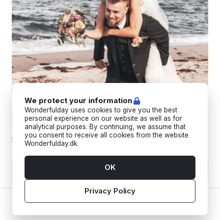
We protect your information
TORC STUDIO
Wonderfulday uses cookies to give you the best
Skab uforglemmelige minder med drømmende fotografi, der
personal experience on our website as well as for
analytical purposes. By continuing, we assume that
fanger din unikke essens og livets store øjeblikke.
you consent to receive all cookies from the website
Wonderfulday.dk.
OK
Privacy Policy
Home
Vendors
Tools
Inspiration
Account