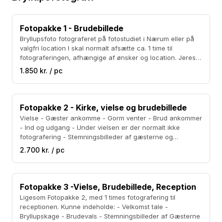
Fotopakke 1 - Brudebillede
Bryllupsfoto fotograferet på fotostudiet i Nærum eller på
valgfri location I skal normalt afsætte ca. 1 time til
fotograferingen, afhængige af ønsker og location. Jeres
bryllups location finder de fleste selv, men jeg deltager
1.850 kr. / pc
gerne i processen med råd og vejledning – evt. med test
skud mm. Bryllupsbillederne bliver ofte fotograferet med
studielys, så den rigtige stemning kan skabes. Det er en
fordel hvis I har 1-2 hjælpere til at holde blomster, sætte
Fotopakke 2 - Kirke, vielse og brudebillede
kjole, slør mm. Alt vil selvfølgelig blive aftalt inden. I får alle
Vielse - Gæster ankomme - Gorm venter - Brud ankommer
billedfilerne til fri afbenyttelse ( kopiering mm.)
- Ind og udgang - Under vielsen er der normalt ikke
fotografering - Stemningsbilleder af gæsterne og
lykønskninger Brudebillede - På fotostudiet i Nærum eller
2.700 kr. / pc
på valgfri location I skal normalt afsætte ca. 1 time til
fotograferingen, afhængige af ønsker og location.
Lokationen finder de fleste selv, men jeg deltager gerne i
processen med råd og vejledning – evt. med test skud
Fotopakke 3 -Vielse, Brudebillede, Reception
mm. Bryllupsbillederne bliver ofte fotograferet med
Ligesom Fotopakke 2, med 1 times fotografering til
studielys, så den rigtige stemning kan skabes. Det er en
receptionen. Kunne indeholde: - Velkomst tale -
fordel hvis I har 1-2 hjælpere til at holde blomster, sætte
Bryllupskage - Brudevals - Stemningsbilleder af Gæsterne
kjole, slør mm. Alt vil selvfølgelig blive aftalt inden. I får alle