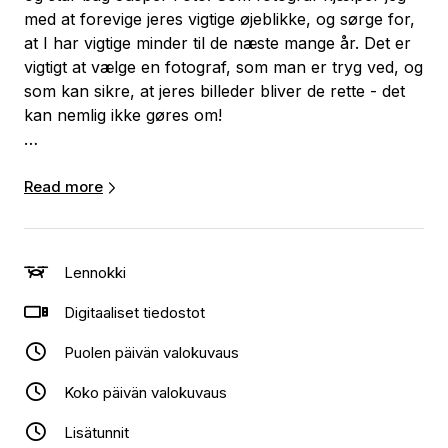
med at forevige jeres vigtige øjeblikke, og sørge for,
at I har vigtige minder til de næste mange år. Det er
vigtigt at vælge en fotograf, som man er tryg ved, og
som kan sikre, at jeres billeder bliver de rette - det
kan nemlig ikke gøres om!
Jeg har specialiseret mig i at tage billeder til
bryllupper, og har med mine mange års erfaring og
Read more
professionelle udstyr, alt det der skal til for, at I kan
fokusere på jeres store dag. Book eller skriv til mig
her på siden, så lægger vi sammen en plan for jeres
Lennokki
dag.
Digitaaliset tiedostot
Varme hilsner,
Puolen päivän valokuvaus
Jasper Simonsen
Koko päivän valokuvaus
Lisätunnit