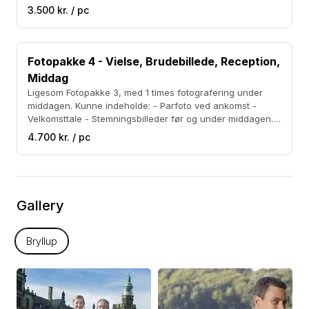
3.500 kr. / pc
billedfilerne til fri afbenyttelse ( kopiering mm.)
Fotopakke 4 - Vielse, Brudebillede, Reception,
Middag
Ligesom Fotopakke 3, med 1 times fotografering under
middagen. Kunne indeholde: - Parfoto ved ankomst -
Velkomsttale - Stemningsbilleder før og under middagen. -
Gorm og bruds tale.
4.700 kr. / pc
Gallery
Bryllup