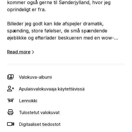
kommer også gerne til Sønderjylland, hvor jeg
oprindeligt er fra.
Billeder jeg godt kan lide afspejler dramatik,
spænding, store følelser, de små spændende
øjeblikke og efterlader beskueren med en wow-
følelse.
Read more
Jeg er villig til at gå det ekstra step for en tilfreds
kunde.
Valokuva-albumi
Uanset om det er et bryllup, en dåb, en fødselsdag,
en konfirmation eller en fest, er jeg her for at fange
Apulaisvalokuvaaja käytettävissä
øjeblikkene, der betyder mest for dig og dine kære.
Lennokki
Stilen er elegant og naturlig, og tilpasset lige netop
Tulostetut valokuvat
Jer. Jeg vil oftest lade jer opføre helt naturligt og gå
ind og guide Jer med enkelte "nøk" i den
Digitaaliset tiedostot
fotografiske retning.