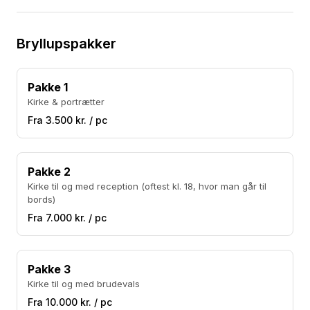
fotograferingsbehov. Jeg ser frem til at være en del
af dine mest betydningsfulde øjeblikke og skabe
billeder, der vil bringe smil og glæde i mange år
Bryllupspakker
fremover. 📷
Pakke 1
Kirke & portrætter
Fra 3.500 kr. / pc
Pakke 2
Kirke til og med reception (oftest kl. 18, hvor man går til
bords)
Fra 7.000 kr. / pc
Pakke 3
Kirke til og med brudevals
Fra 10.000 kr. / pc