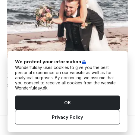
We protect your information
TORC STUDIO
Wonderfulday uses cookies to give you the best
Skab uforglemmelige minder med drømmende fotografi, der
personal experience on our website as well as for
analytical purposes. By continuing, we assume that
fanger din unikke essens og livets store øjeblikke.
you consent to receive all cookies from the website
Wonderfulday.dk.
OK
Privacy Policy
Home
Vendors
Tools
Inspiration
Account