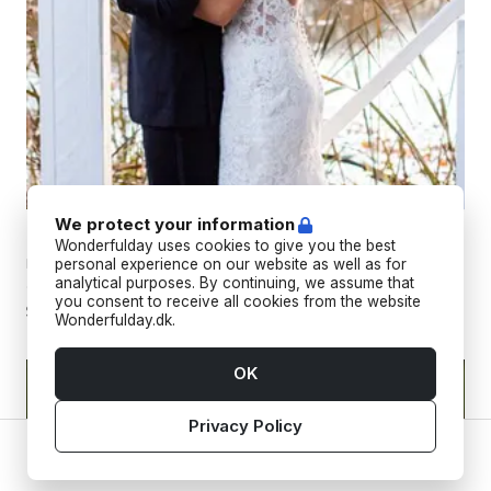
We protect your information
Bryllupsfilm
Wonderfulday uses cookies to give you the best
Professionelle bryllupsfotografer, der fanger jeres minder fra
personal experience on our website as well as for
analytical purposes. By continuing, we assume that
alle vinkler med både billeder og videoer.
you consent to receive all cookies from the website
Wonderfulday.dk.
OK
Privacy Policy
Home
Vendors
Tools
Inspiration
Account