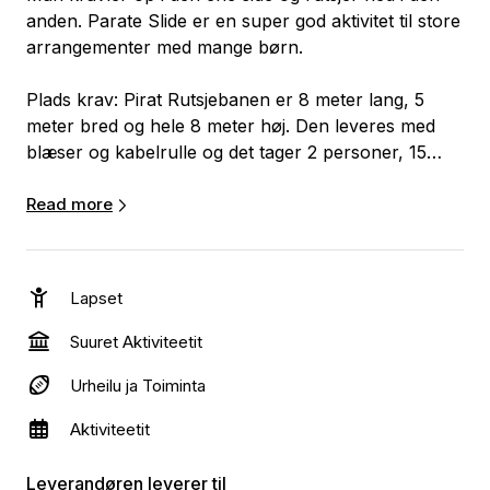
anden. Parate Slide er en super god aktivitet til store
arrangementer med mange børn.
Plads krav: Pirat Rutsjebanen er 8 meter lang, 5
meter bred og hele 8 meter høj. Den leveres med
blæser og kabelrulle og det tager 2 personer, 15
minutter at klargøre det hele.
Read more
Pirat Rutsjebanen placeres bedst på græs, men kan
også stå på asfalt og andre hårde underlag. Hvis
dette er tilfældet kan vi tage presennings underlag
Lapset
og faldepuder med.
Suuret Aktiviteetit
Plads krav: 10m x 6m x 9m høj
Urheilu ja Toiminta
Strøm krav: 1 x 230v, 2000w indenfor 20 meter
Underlag: Græs, Asfalt, IKKE grus eller sand
Aktiviteetit
Der er mulighed for tilkøb af opsætning og
Leverandøren leverer til