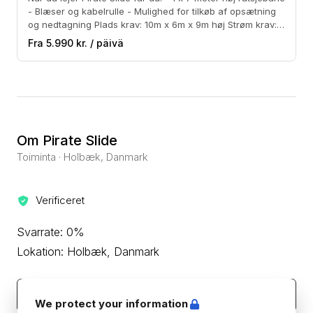
- Blæser og kabelrulle - Mulighed for tilkøb af opsætning
og nedtagning Plads krav: 10m x 6m x 9m høj Strøm krav: 1
x 230v, 2000w indenfor 20 meter Underlag: Græs, Asfalt
Fra 5.990 kr. / päivä
(IKKE grus eller sand)
Om Pirate Slide
Toiminta · Holbæk, Danmark
Verificeret
Svarrate: 0%
Lokation: Holbæk, Danmark
Kontakt leverandøren
We protect your information