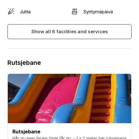
nedtagning.
Juhla
Syntymäpäivä
Show all 6 facilities and services
Rutsjebane
Rutsjebane
Når du lejer Pirate Slide får du: - 1 x 7 meter høj rutsjebane