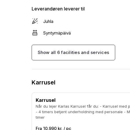
Leverandøren leverer til
Juhla
Syntymäpäivä
Show all 6 facilities and services
Karrusel
Karrusel
Når du lejer Karlas Karrusel får du: - Karrusel med plads til 16 børn af gangen
- 4 timers betjent underholdning med personale - Mu
timer
Fra 10.990 kr. / pc