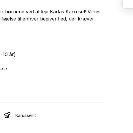
r børnene ved at leje Karlas Karrusel! Vores
ilføjelse til enhver begivenhed, der kræver
-10 år)
ale
kal derfor stå med to personer. Det tager 1
Karussellit