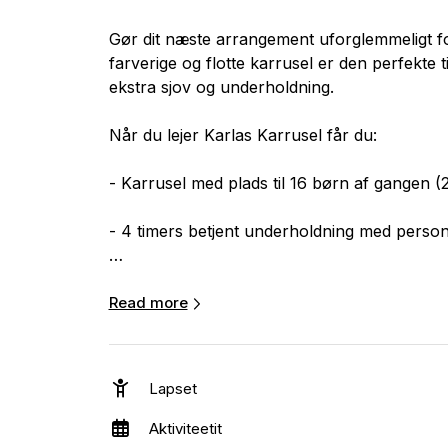
Gør dit næste arrangement uforglemmeligt fo
farverige og flotte karrusel er den perfekte t
ekstra sjov og underholdning.
Når du lejer Karlas Karrusel får du:
- Karrusel med plads til 16 børn af gangen (2
- 4 timers betjent underholdning med person
- Mulighed for tilkøb af ekstra timer
Read more
Op- og nedtagning er ikke inkluderet og du s
time at opsætte karrusellen klar til brug.
Lapset
Tilslutning: 380 V 16 Amp
Aktiviteetit
Pladskrav: 10×10 meter