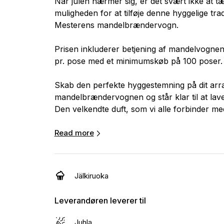
Når julen nærmer sig, er det svært ikke at 
muligheden for at tilføje denne hyggelige tradi
Mesterens mandelbrændervogn.
Prisen inkluderer betjening af mandelvognen 
pr. pose med et minimumskøb på 100 poser.
Skab den perfekte hyggestemning på dit arr
mandelbrændervognen og står klar til at lav
Den velkendte duft, som vi alle forbinder me
ægte julestemning, som vi alle elsker.
Read more
Vognen er ideel til juleafslutninger eller jule
af hygge og tradition til din fest.
Jälkiruoka
Leverandøren leverer til
Juhla