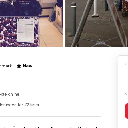
nmark
New
kte online
r inden for 72 timer