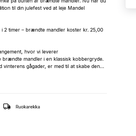
tænke på duften af brændte mandler. Nu har du
tion til din julefest ved at leje Mandel
i 2 timer – brændte mandler koster kr. 25,00
angement, hvor vi leverer
e brændte mandler i en klassisk kobbergryde.
d vinterens gågader, er med til at skabe den
træsfester, og den tilføjer en ekstra dimension
Ruokarekka