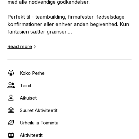
med alle nødvendige godkendelser.
Perfekt til - teambuilding, firmafester, fødselsdage,
konfirmationer eller enhver anden begivenhed. Kun
fantasien sætter grænser.
Lejeprisen inkluderer 3 timers betjening.
Read more
Wipeout Sweeper har dimensionerne 7,5 x 7,5
meter.
Koko Perhe
Teinit
Aikuiset
Suuret Aktiviteetit
Urheilu ja Toiminta
Aktiviteetit